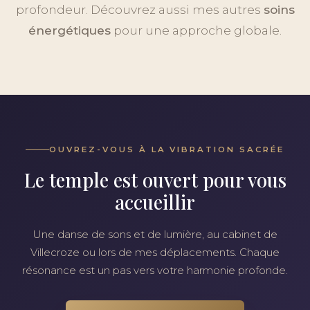
profondeur. Découvrez aussi mes autres
soins
énergétiques
pour une approche globale.
OUVREZ-VOUS À LA VIBRATION SACRÉE
Le temple est ouvert pour vous
accueillir
Une danse de sons et de lumière, au cabinet de
Villecroze ou lors de mes déplacements. Chaque
résonance est un pas vers votre harmonie profonde.