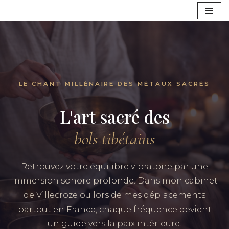
Aller
au
contenu
LE CHANT MILLÉNAIRE DES MÉTAUX SACRÉS
L'art sacré des
bols tibétains
Retrouvez votre équilibre vibratoire par une
immersion sonore profonde. Dans mon cabinet
de Villecroze ou lors de mes déplacements
partout en France, chaque fréquence devient
un guide vers la paix intérieure.