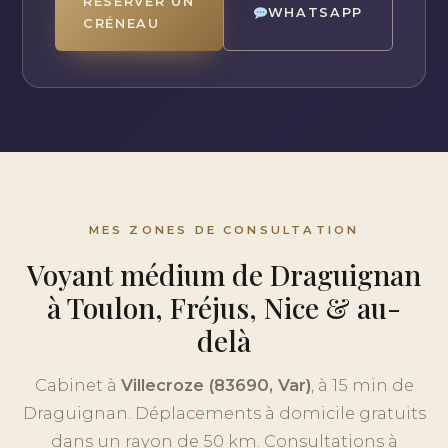
RÉSERVER UN
WHATSAPP
CRÉNEAU
MES ZONES DE CONSULTATION
Voyant médium de Draguignan
à Toulon, Fréjus, Nice & au-
delà
Cabinet à
Villecroze (83690, Var)
, à 15 min de
Draguignan. Déplacements à domicile gratuits
dans un rayon de 50 km. Consultations à