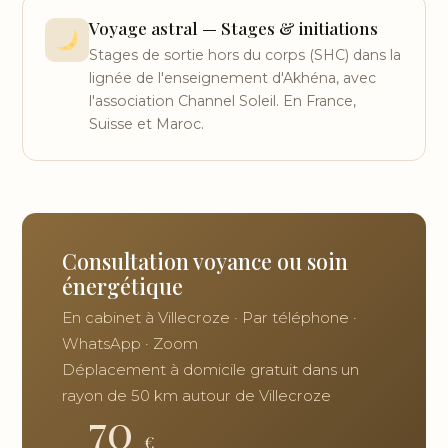
Voyage astral — Stages & initiations
Stages de sortie hors du corps (SHC) dans la
lignée de l'enseignement d'Akhéna, avec
l'association Channel Soleil. En France,
Suisse et Maroc.
Consultation voyance ou soin
énergétique
En cabinet à Villecroze · Par téléphone ·
WhatsApp · Zoom
Déplacement à domicile gratuit dans un
rayon de 50 km autour de Villecroze
70
€