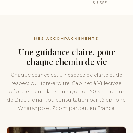
SUISSE
MES ACCOMPAGNEMENTS
Une guidance claire, pour
chaque chemin de vie
Chaque séance est un espace de clarté et de
respect du libre-arbitre. Cabinet à Villecroze,
déplacement dans un rayon de 50 km autour
de Draguignan, ou consultation par téléphone,
WhatsApp et Zoom partout en France.