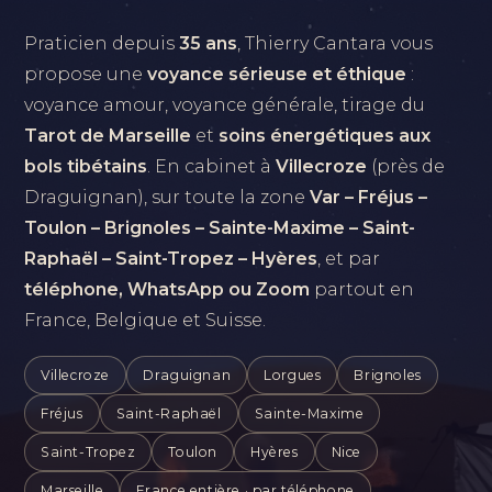
Praticien depuis
35 ans
, Thierry Cantara vous
propose une
voyance sérieuse et éthique
:
voyance amour, voyance générale, tirage du
Tarot de Marseille
et
soins énergétiques aux
bols tibétains
. En cabinet à
Villecroze
(près de
Draguignan), sur toute la zone
Var – Fréjus –
Toulon – Brignoles – Sainte-Maxime – Saint-
Raphaël – Saint-Tropez – Hyères
, et par
téléphone, WhatsApp ou Zoom
partout en
France, Belgique et Suisse.
Villecroze
Draguignan
Lorgues
Brignoles
Fréjus
Saint-Raphaël
Sainte-Maxime
Saint-Tropez
Toulon
Hyères
Nice
Marseille
France entière · par téléphone