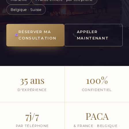
Belgique · Suisse
RÉSERVER MA
APPELER
CONSULTATION
MAINTENANT
35 ans
100%
D'EXPÉRIENCE
CONFIDENTIEL
7j/7
PACA
PAR TÉLÉPHONE
& FRANCE · BELGIQUE ·